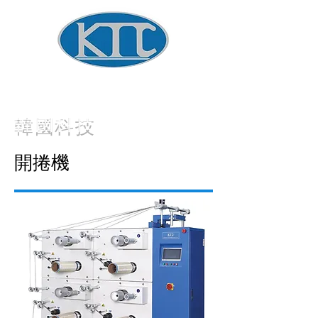
全球捲繞技術
韓國科技
開捲機