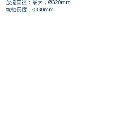
放捲直徑：最大，Ø320mm
線軸長度：≤330mm
大邱廣域市北區工團路10街51
電話：053-354-6678
傳真：053-354-6679
郵箱：
ktc001@hanmai.net